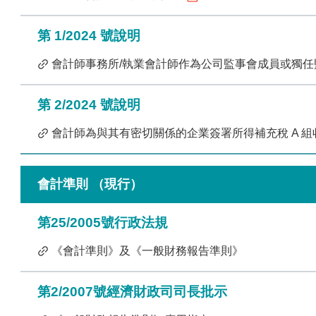
法例
會計師
準
第 1/2024 號說明
其
會計師事務所/執業會計師作為公司監事會成員或獨
會計行
會計師持
第 2/2024 號說明
會計師為與其有密切關係的企業簽署所得補充稅 A 
中華人民
會計準則 （現行）
第25/2005號行政法規
《會計準則》及《一般財務報告準則》
第2/2007號經濟財政司司長批示